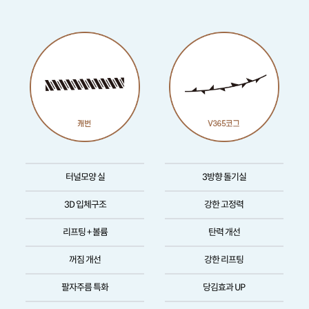
터널모양 실
3방향 돌기실
3D 입체구조
강한 고정력
리프팅 + 볼륨
탄력 개선
꺼짐 개선
강한 리프팅
팔자주름 특화
당김효과 UP