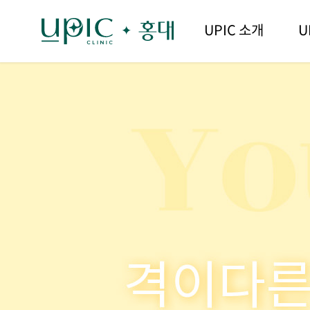
UPIC 소개
U
홍대 유핏주사 피부과 윤곽 개선 윤곽주사 시술 안내