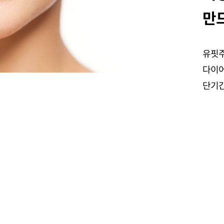
만
유핏주
다이어
단기간