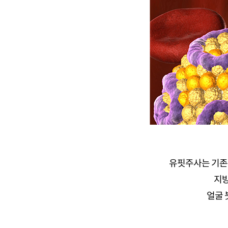
유핏주사는 기존 
지방
얼굴 