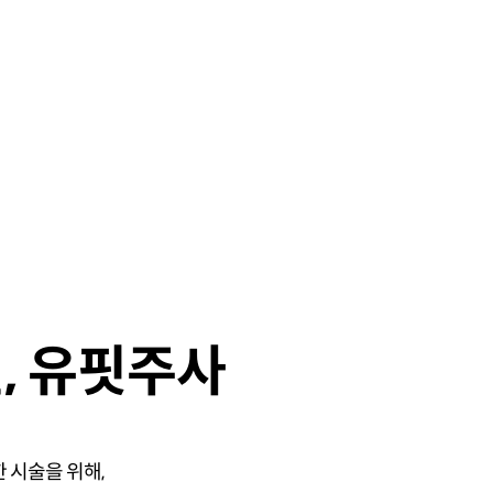
, 유핏주사
 시술을 위해,