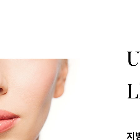
U
L
지